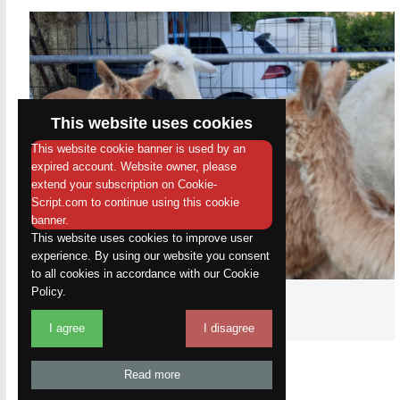
This website uses cookies
This website cookie banner is used by an
expired account. Website owner, please
extend your subscription on Cookie-
Script.com to continue using this cookie
banner.
This website uses cookies to improve user
experience. By using our website you consent
to all cookies in accordance with our Cookie
Policy.
naissance 2023 - 5
En savoir plus >
I agree
I disagree
Read more