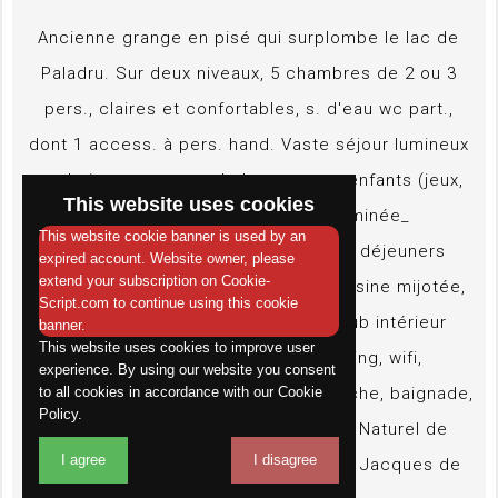
Ancienne grange en pisé qui surplombe le lac de
Paladru. Sur deux niveaux, 5 chambres de 2 ou 3
pers., claires et confortables, s. d'eau wc part.,
dont 1 access. à pers. hand. Vaste séjour lumineux
aux baies ouvrant sur le lac, espace enfants (jeux,
This website uses cookies
livres,) coin salon avec sa cheminée_
This website cookie banner is used by an
contemporaine, biblothèque. Petits déjeuners
expired account. Website owner, please
extend your subscription on Cookie-
copieux, repas à la table familliale cuisine mijotée,
Script.com to continue using this cookie
tartes et gâteaux maison. Spa softub intérieur
banner.
This website uses cookies to improve user
gratuit pour vous détendre. Parking, wifi,
experience. By using our website you consent
nombreuses activités à proximité : pêche, baignade,
to all cookies in accordance with our Cookie
Policy.
voile, VTT, sentiers pédestres, Parc Naturel de
I agree
I disagree
Chartreuse, Walibi, zoo, sentier de St Jacques de