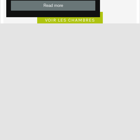
Compostelle à 800m.
Read more
VOIR LES CHAMBRES
ACTIVITÉS
Culture, sport, nature... Découvrez quoi faire
dans la région !
Pour voir plus de catégories
cliquez ici !
FAUNE
Profitez d'une région pleine de vie !